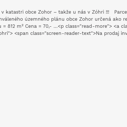
katastri obce Zohor – takže u nás v Zóhri !!! Parcely
chváleného územného plánu obce Zohor určená ako r
= 812 m² Cena = 70,- …<p class="read-more"> <a clas
ri"> <span class="screen-reader-text">Na prodaj in