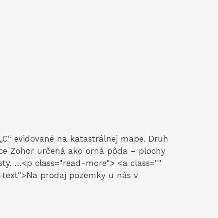
 „C“ evidované na katastrálnej mape. Druh
ce Zohor určená ako orná pôda – plochy
sty. …<p class="read-more"> <a class=""
-text">Na prodaj pozemky u nás v