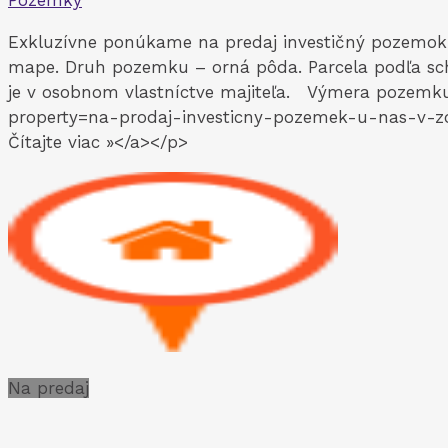
Pozemky
Exkluzívne ponúkame na predaj investičný pozemok v 
mape. Druh pozemku – orná pôda. Parcela podľa s
je v osobnom vlastníctve majiteľa. Výmera pozemku 
property=na-prodaj-investicny-pozemek-u-nas-v-zoh
Čítajte viac »</a></p>
Na predaj