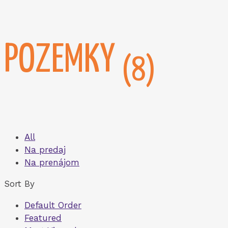
POZEMKY
(8)
All
Na predaj
Na prenájom
Sort By
Default Order
Featured