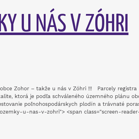
KY U NÁS V ZÓHRI
bce Zohor – takže u nás v Zóhri !!! Parcely registra
lite, ktorá je podľa schváleného územného plánu ob
estovanie poľnohospodárskych plodín a trávnaté pora
pozemky-u-nas-v-zohri"> <span class="screen-reader