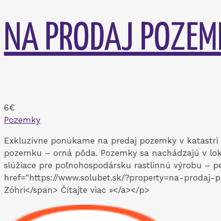
NA PRODAJ POZEM
6€
Pozemky
Exkluzívne ponúkame na predaj pozemky v katastri o
pozemku – orná pôda. Pozemky sa nachádzajú v loka
slúžiace pre poľnohospodársku rastlinnú výrobu – p
href="https://www.solubet.sk/?property=na-prodaj-
Zóhri</span> Čítajte viac »</a></p>