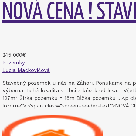
NOVÁ CENA ! STA
245 000€
Pozemky
Lucia Mackovičová
Stavebný pozemok u nás na Záhorí. Ponúkame na pre
Výborná, tichá lokalita v obci a kúsok od lesa. Všet
127m² Šírka pozemku = 18m Dĺžka pozemku …<p clas
lozorne"> <span class="screen-reader-text">NOVÁ C