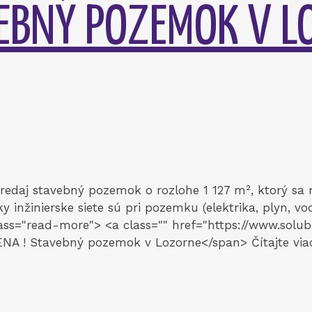
VEBNÝ POZEMOK V L
daj stavebný pozemok o rozlohe 1 127 m², ktorý sa n
ky inžinierske siete sú pri pozemku (elektrika, plyn, 
s="read-more"> <a class="" href="https://www.solu
ENA ! Stavebný pozemok v Lozorne</span> Čítajte via