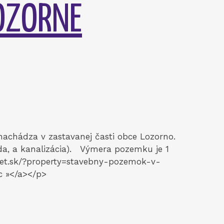
OZORNE
achádza v zastavanej časti obce Lozorno.
voda, a kanalizácia). Výmera pozemku je 1
bet.sk/?property=stavebny-pozemok-v-
c »</a></p>