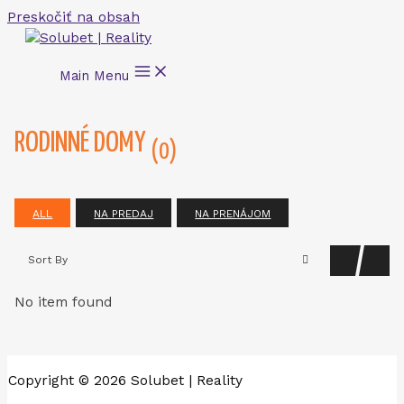
Preskočiť na obsah
Main Menu
RODINNÉ DOMY
(0)
ALL
NA PREDAJ
NA PRENÁJOM
Sort By
No item found
Copyright © 2026 Solubet | Reality